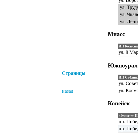
ул. Воро
ул. Труда
ул. Чкал
ул. Лени
Миасс
ИП Колесни
ул. 8 Мар
Южноурал
Страницы
ИП Саблин
ул. Сове
ул. Косм
назад
Копейск
«Элист +» 
пр. Побе
пр. Побе