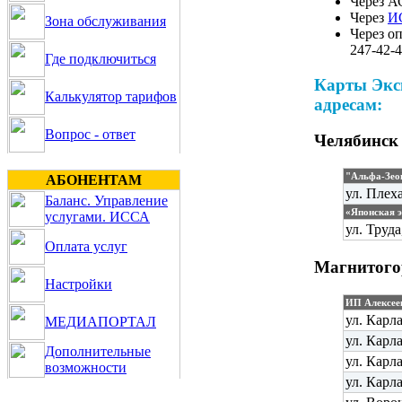
Через А
Через
И
Зона обслуживания
Через о
247-42-4
Где подключиться
Карты Экс
Калькулятор тарифов
адресам:
Вопрос - ответ
Челябинск
"Альфа-Зео
АБОНЕНТАМ
ул. Плех
Баланс. Управление
«
Японская э
услугами. ИССА
ул. Труда
Оплата услуг
Магнитого
Настройки
ИП Алексее
ул. Карл
МЕДИАПОРТАЛ
ул. Карл
Дополнительные
ул. Карл
возможности
ул. Карл