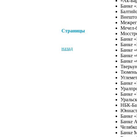
«Ак-Бар
Банке 
Балтийс
Внешто
Межрег
Мечел-б
Страницы
Мосстр
Банке 
Банке «
назад
Банке «
Банке «
Банке 
Тверьун
Тюмень
Углемет
Банке «
Уралпр
Банке 
Уральск
НБК-Ба
Юниаст
Банке «
Банке 
Челябко
Банке 