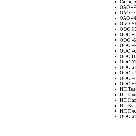
Салонах
ОАО «Ч
ОАО «Ч
ОАО «Ж
ОАО УК
ООО ЖЭ
ООО «Р
ООО «И
ООО «К
ООО «С
ООО Ц
ООО УК
ООО УК
ООО «Л
ООО «Г
ООО «У
ИП Тел
ИП Илю
ИП Нас
ИП Кус
ИП Пло
ООО УК