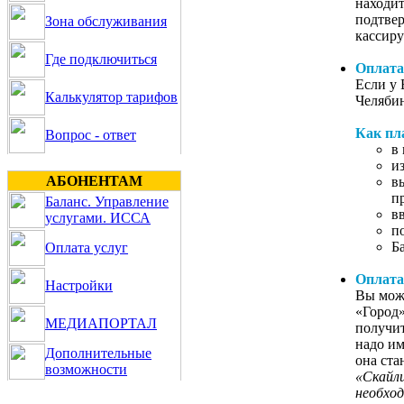
находит
подтве
Зона обслуживания
кассиру
Где подключиться
Оплата
Если у 
Калькулятор тарифов
Челябин
Как пл
Вопрос - ответ
в
и
АБОНЕНТАМ
в
п
Баланс. Управление
в
услугами. ИССА
п
Б
Оплата услуг
Оплата
Настройки
Вы може
«Город»
МЕДИАПОРТАЛ
получит
надо им
Дополнительные
она ста
возможности
«Скайли
необход