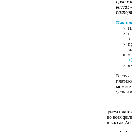
припис
кассах 
паспорт
Как пл
з
н
з
п
м
о
<
в
В случа
платеж
можете
услуга
Прием платеж
- во всех фи
- в кассах А