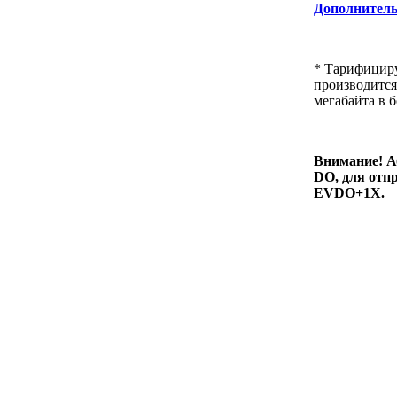
Дополнитель
* Тарифициру
производится
мегабайта в 
Внимание! А
DO, для отп
EVDO+1X.