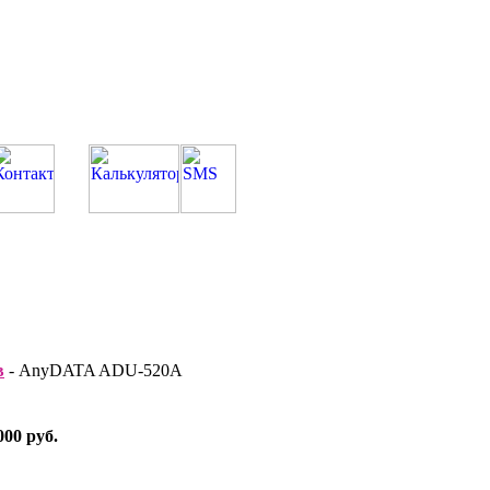
в
- AnyDATA ADU-520A
000 руб
.