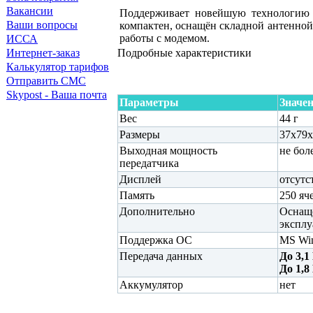
Вакансии
Поддерживает новейшую технологи
Ваши вопросы
компактен, оснащён складной антенной
работы с модемом.
ИССА
Интернет-заказ
Подробные характеристики
Калькулятор тарифов
Отправить СМС
Skypost - Ваша почта
Параметры
Значе
Вес
44 г
Размеры
37х79х
Выходная мощность
не бол
передатчика
Дисплей
отсутс
Память
250 яч
Дополнительно
Оснащё
эксплу
Поддержка ОС
MS Win
Передача данных
До 3,
До 1,8
Аккумулятор
нет