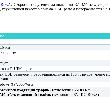
ю
Rev.A
. Скорость получения данных - до 3,1 Мбит/с., скоро
, улучшающей качество приёма. USB разъём поворачивается на 1
ние
16 мм
ее 0,25 Вт
твует
еек на R-UIM карте
н USB-разъёмом, поворачивающимся на 180 градусов, модем м
атации.
dows XP/2000/Vista
1 Мбит/сек входящий трафик
(технология EV-DO Rev.A)
 Мбит/сек исходящий трафик
(технология EV- DO Rev.A)