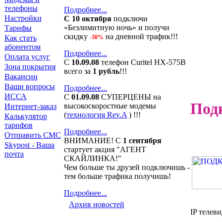
телефоны
Подробнее...
Настройки
С 10 октября
подключи
«Безлимитную ночь» и получи
Тарифы
скидку
на дневной трафик!!!
Как стать
-30%
абонентом
Подробнее...
Оплата услуг
С
10.09.08
телефон Curitel HX-575B
Зона покрытия
всего за
1 рубль
!!!
Вакансии
Ваши вопросы
Подробнее...
ИССА
C
01.09.08
СУПЕРЦЕНЫ на
Подк
высокоскоростные модемы
Интернет-заказ
(
технология Rev.A
) !!!
Калькулятор
тарифов
Подробнее...
Отправить СМС
ВНИМАНИЕ! С
1 сентября
Skypost - Ваша
стартует акция "АГЕНТ
почта
СКАЙЛИНКА!"
Чем больше ты друзей подключишь -
тем больше трафика получишь!
Подробнее...
Архив новостей
IP тел