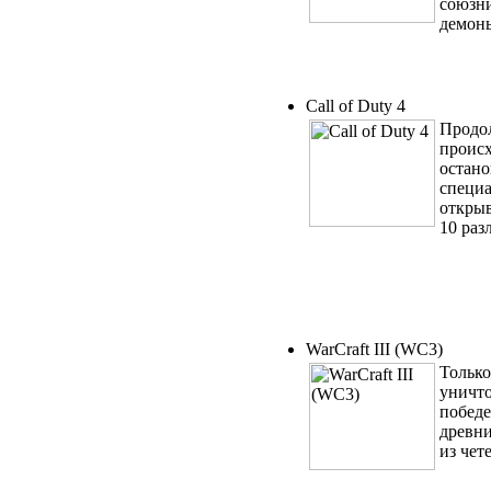
союзни
демон
Call of Duty 4
Продол
происх
остано
специа
открыв
10 раз
WarCraft III (WC3)
Только
уничто
победе
древни
из чет