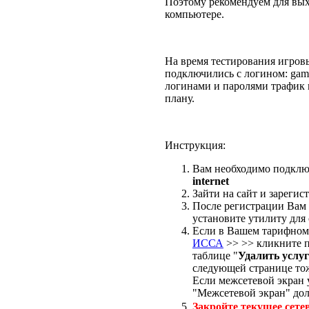
Поэтому рекомендуем для вых
компьютере.
На время тестирования игровых
подключились с логином: gam
логинами и паролями трафик 
плану.
Инструкция:
Вам необходимо подключ
internet
Зайти на сайт и зарегис
После регистрации Вам 
установите утилиту для
Если в Вашем тарифном
ИССА
>> >> кликните п
таблице "
Удалить услу
следующей странице то
Если межсетевой экран у
"Межсетевой экран" дол
Закройте текущее сете