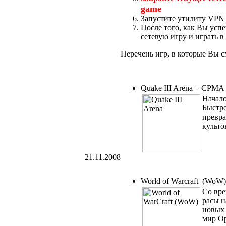
game
Запустите утилиту VPN 
После того, как Вы усп
сетевую игру и играть в
Перечень игр, в которые Вы см
Quake III Arena + CPMA
Начало
Быстро
превра
культо
21.11.2008
World of Warcraft (WoW)
Со вре
расы н
новых 
мир Ор