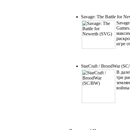
Savage: The Battle for N
Savage
Games.
максим
раскро
игре о
StarCraft / BroodWar (S
В дале
три ра
землян
войны