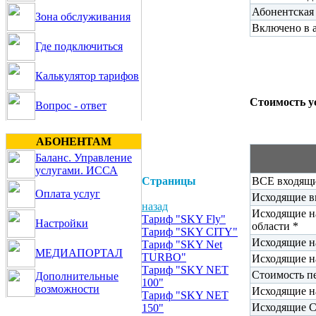
Абонентская
Зона обслуживания
Включено в 
Где подключиться
Калькулятор тарифов
Стоимость у
Вопрос - ответ
АБОНЕНТАМ
Баланс. Управление
услугами. ИССА
Страницы
ВСЕ входящи
Оплата услуг
Исходящие вн
назад
Исходящие н
Тариф "SKY Fly"
Настройки
области *
Тариф "SKY CITY"
Исходящие на
Тариф "SKY Net
МЕДИАПОРТАЛ
TURBO"
Исходящие н
Тариф "SKY NET
Стоимость п
Дополнительные
100"
возможности
Исходящие н
Тариф "SKY NET
Исходящие 
150"