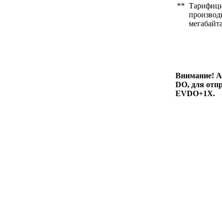
**
Тарифици
производи
мегабайт
Внимание! А
DO, для отп
EVDO+1X.