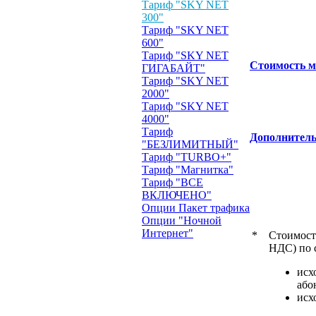
Тариф "SKY NET
300"
Тариф "SKY NET
600"
Тариф "SKY NET
Стоимость м
ГИГАБАЙТ"
Тариф "SKY NET
2000"
Тариф "SKY NET
4000"
Тариф
Дополнитель
"БЕЗЛИМИТНЫЙ"
Тариф "TURBO+"
Тариф "Магнитка"
Тариф "ВСЕ
ВКЛЮЧЕНО"
Опции Пакет трафика
Опции "Ночной
Интернет"
*
Стоимость
НДС) по 
исх
або
исх