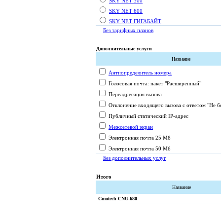
SKY NET 300
SKY NET 600
SKY NET ГИГАБАЙТ
Без тарифных планов
Дополнительные услуги
Название
Антиопределитель номера
Голосовая почта: пакет "Расширенный"
Переадресация вызова
Отклонение входящего вызова с ответом "Не б
Публичный статический IP-адрес
Межсетевой экран
Электронная почта 25 Мб
Электронная почта 50 Мб
Без дополнительных услуг
Итого
Название
Cmotech CNU-680