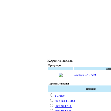
Корзина заказа
Продукция
Назв
Cmotech CNU-680
Тарифные планы
Название
TURBO+
SKY Net TURBO
SKY NET 150