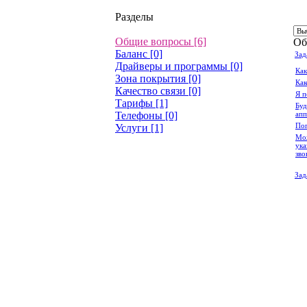
Разделы
Общие вопросы [6]
Об
Баланс [0]
Зад
Драйверы и программы [0]
Как
Зона покрытия [0]
Как
Качество связи [0]
Я п
Тарифы [1]
Буд
Телефоны [0]
апп
Поп
Услуги [1]
Мож
ука
зво
Зад