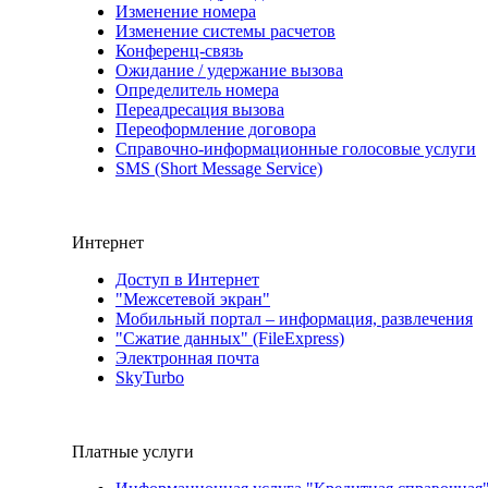
Изменение номера
Изменение системы расчетов
Конференц-связь
Ожидание / удержание вызова
Определитель номера
Переадресация вызова
Переоформление договора
Справочно-информационные голосовые услуги
SMS (Short Message Service)
Интернет
Доступ в Интернет
"Межсетевой экран"
Мобильный портал – информация, развлечения
"Сжатие данных" (FileExpress)
Электронная почта
SkyTurbo
Платные услуги